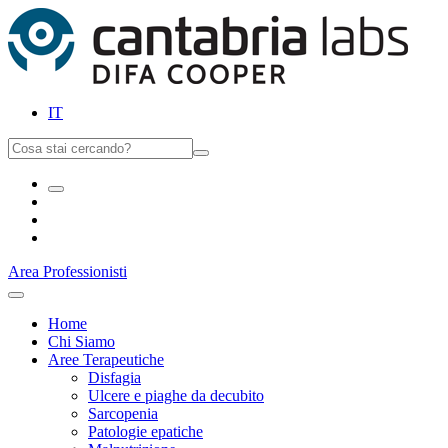
IT
Area Professionisti
Home
Chi Siamo
Aree Terapeutiche
Disfagia
Ulcere e piaghe da decubito
Sarcopenia
Patologie epatiche