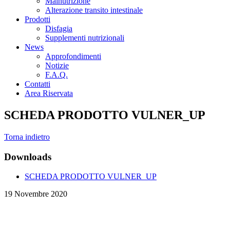
Malnutrizione
Alterazione transito intestinale
Prodotti
Disfagia
Supplementi nutrizionali
News
Approfondimenti
Notizie
F.A.Q.
Contatti
Area Riservata
SCHEDA PRODOTTO VULNER_UP
Torna indietro
Downloads
SCHEDA PRODOTTO VULNER_UP
19 Novembre 2020