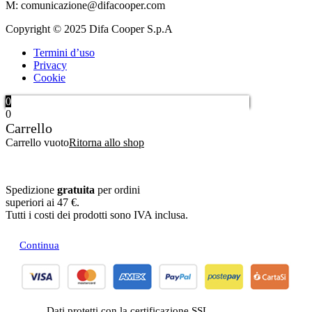
M: comunicazione@difacooper.com
Copyright © 2025 Difa Cooper S.p.A
Termini d’uso
Privacy
Cookie
0
0
Carrello
Carrello vuoto
Ritorna allo shop
Spedizione
gratuita
per ordini
superiori ai 47 €.
Tutti i costi dei prodotti sono IVA inclusa.
Continua
Dati protetti con la certificazione SSL