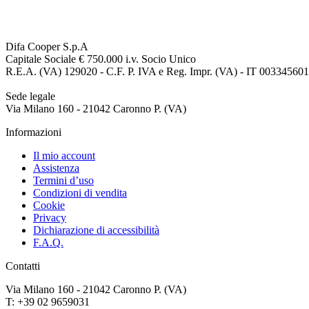
Difa Cooper S.p.A
Capitale Sociale € 750.000 i.v. Socio Unico
R.E.A. (VA) 129020 - C.F. P. IVA e Reg. Impr. (VA) - IT 00334560
Sede legale
Via Milano 160 - 21042 Caronno P. (VA)
Informazioni
Il mio account
Assistenza
Termini d’uso
Condizioni di vendita
Cookie
Privacy
Dichiarazione di accessibilità
F.A.Q.
Contatti
Via Milano 160 - 21042 Caronno P. (VA)
T: +39 02 9659031