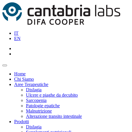
IT
EN
Home
Chi Siamo
Aree Terapeutiche
Disfagia
Ulcere e piaghe da decubito
Sarcopenia
Patologie epatiche
Malnutrizione
Alterazione transito intestinale
Prodotti
Disfagia