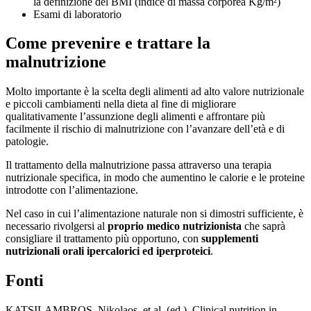
la definizione del BMI (indice di massa corporea Kg/m²)
Esami di laboratorio
Come prevenire e trattare la
malnutrizione
Molto importante è la scelta degli alimenti ad alto valore nutrizionale
e piccoli cambiamenti nella dieta al fine di migliorare
qualitativamente l’assunzione degli alimenti e affrontare più
facilmente il rischio di malnutrizione con l’avanzare dell’età e di
patologie.
Il trattamento della malnutrizione passa attraverso una terapia
nutrizionale specifica, in modo che aumentino le calorie e le proteine
introdotte con l’alimentazione.
Nel caso in cui l’alimentazione naturale non si dimostri sufficiente, è
necessario rivolgersi al
proprio medico nutrizionista
che saprà
consigliare il trattamento più opportuno, con
supplementi
nutrizionali orali ipercalorici ed iperproteici
.
Fonti
KATSILAMBROS, Nikolaos, et al. (ed.). Clinical nutrition in