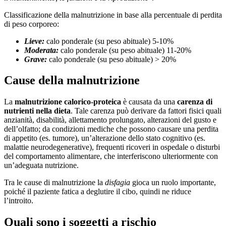
Classificazione della malnutrizione in base alla percentuale di perdita
di peso corporeo:
Lieve:
calo ponderale (su peso abituale) 5-10%
Moderata:
calo ponderale (su peso abituale) 11-20%
Grave:
calo ponderale (su peso abituale) > 20%
Cause della malnutrizione
La
malnutrizione calorico-proteica
è causata da una
carenza di
nutrienti nella dieta
. Tale carenza può derivare da fattori fisici quali
anzianità, disabilità, allettamento prolungato, alterazioni del gusto e
dell’olfatto; da condizioni mediche che possono causare una perdita
di appetito (es. tumore), un’alterazione dello stato cognitivo (es.
malattie neurodegenerative), frequenti ricoveri in ospedale o disturbi
del comportamento alimentare, che interferiscono ulteriormente con
un’adeguata nutrizione.
Tra le cause di malnutrizione la
disfagia
gioca un ruolo importante,
poiché il paziente fatica a deglutire il cibo, quindi ne riduce
l’introito.
Quali sono i soggetti a rischio