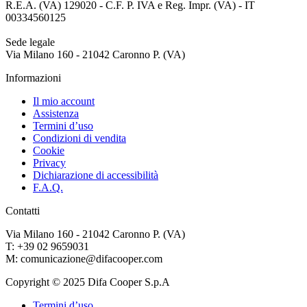
R.E.A. (VA) 129020 - C.F. P. IVA e Reg. Impr. (VA) - IT
00334560125
Sede legale
Via Milano 160 - 21042 Caronno P. (VA)
Informazioni
Il mio account
Assistenza
Termini d’uso
Condizioni di vendita
Cookie
Privacy
Dichiarazione di accessibilità
F.A.Q.
Contatti
Via Milano 160 - 21042 Caronno P. (VA)
T: +39 02 9659031
M: comunicazione@difacooper.com
Copyright © 2025 Difa Cooper S.p.A
Termini d’uso