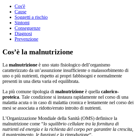
Cos'è
Cause
Soggetti a rischio
Sintomi
Conseguenze
Diagnosi
Prevenzione
Cos’è la malnutrizione
La
malnutrizione
è uno stato fisiologico dell’organismo
caratterizzato da un’assunzione insufficiente o malassorbimento di
uno o più nutrienti, rispetto ai propri fabbisogni e normalmente
presenti in una dieta varia ed equilibrata.
La più comune tipologia di
malnutrizione
è quella
calorico-
proteica
. Tale condizione si instaura rapidamente nel corso di una
malattia acuta o in caso di malattia cronica e lentamente nel corso dei
mesi se associata a ridotto/errato introito di nutrienti.
L’Organizzazione Mondiale della Sanità (OMS) definisce la
malnutrizione come “
lo squilibrio cellulare tra la fornitura di
nutrienti ed energia e la richiesta del corpo per garantire la crescita,
il mantenimento, le funzioni e la riproduzione
“.