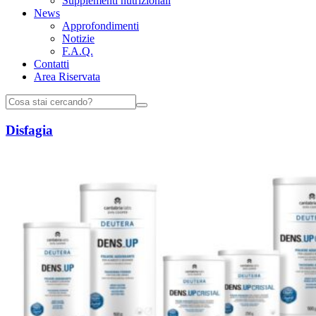
Supplementi nutrizionali
News
Approfondimenti
Notizie
F.A.Q.
Contatti
Area Riservata
Disfagia