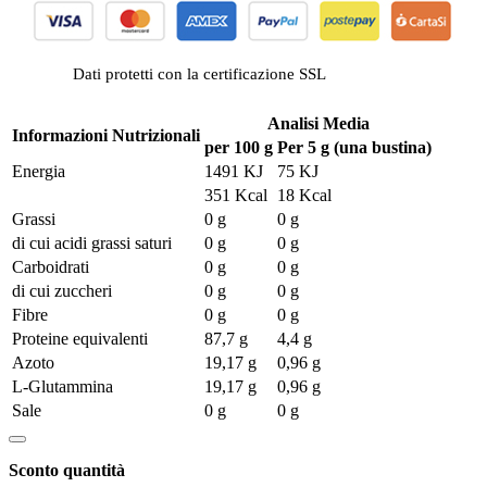
Dati protetti con la certificazione SSL
Analisi Media
Informazioni Nutrizionali
per 100 g
Per 5 g (una bustina)
Energia
1491 KJ
75 KJ
351 Kcal
18 Kcal
Grassi
0 g
0 g
di cui acidi grassi saturi
0 g
0 g
Carboidrati
0 g
0 g
di cui zuccheri
0 g
0 g
Fibre
0 g
0 g
Proteine equivalenti
87,7 g
4,4 g
Azoto
19,17 g
0,96 g
L-Glutammina
19,17 g
0,96 g
Sale
0 g
0 g
Sconto quantità