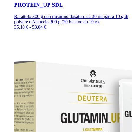
PROTEIN_UP SDL
Barattolo 300 g con misurino dosatore da 30 ml pari a 10 g di
polvere e Astuccio 300 g (30 bustine da 10 g).
Fascia
35,10
€
-
53,04
€
di
prezzo:
da
35,10 €
a
53,04 €