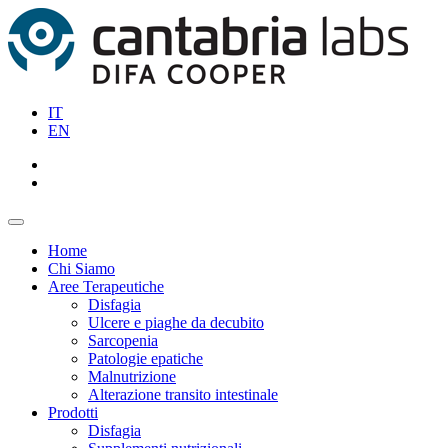
IT
EN
Home
Chi Siamo
Aree Terapeutiche
Disfagia
Ulcere e piaghe da decubito
Sarcopenia
Patologie epatiche
Malnutrizione
Alterazione transito intestinale
Prodotti
Disfagia