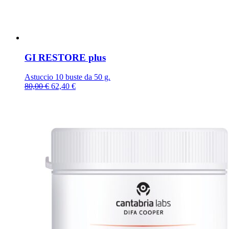
GI RESTORE plus
Astuccio 10 buste da 50 g.
Il
Il
80,00
€
62,40
€
prezzo
prezzo
originale
attuale
era:
è:
80,00 €.
62,40 €.