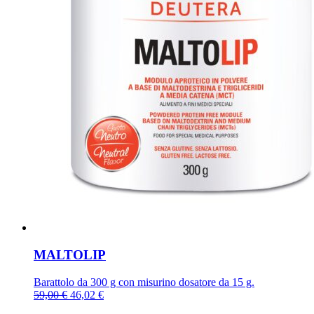
MALTOLIP
Barattolo da 300 g con misurino dosatore da 15 g.
Il
Il
59,00
€
46,02
€
prezzo
prezzo