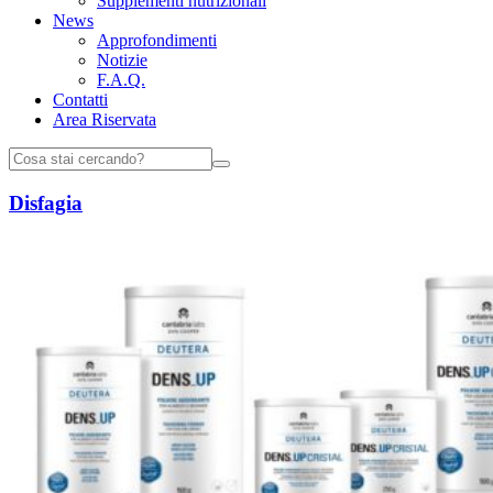
Supplementi nutrizionali
News
Approfondimenti
Notizie
F.A.Q.
Contatti
Area Riservata
Disfagia