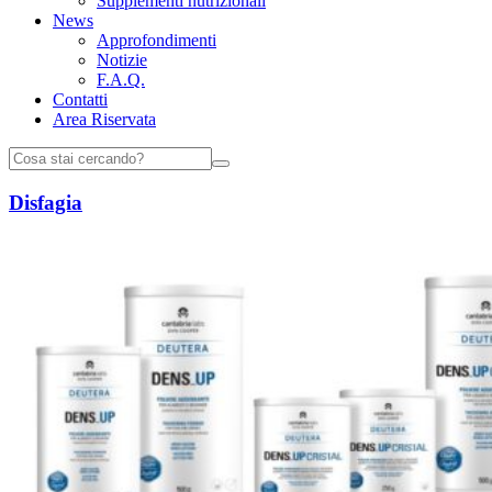
Supplementi nutrizionali
News
Approfondimenti
Notizie
F.A.Q.
Contatti
Area Riservata
Disfagia