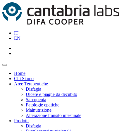
IT
EN
Home
Chi Siamo
Aree Terapeutiche
Disfagia
Ulcere e piaghe da decubito
Sarcopenia
Patologie epatiche
Malnutrizione
Alterazione transito intestinale
Prodotti
Disfagia